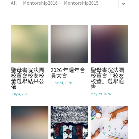
All
Mentorship2016
Mentorship2015
Mentorship2018
Alumni Foundation
Support Us
2021
Mentorship2019
2017
Contact Us
Mentorship2020
2016
Chinese Website/中文網站
Mentorship2021
2015
Submit
Mentorship2022
聖母書院法團
2026 年週年會
聖母書院法團
2014
校董會校友校
員大會
校董會「校友
董選舉結果公
校董」選舉通
Mentorship2023
June 24, 2026
2013
佈
告
July 4, 2026
May 29, 2026
Mentorship2024
Mentorship2025
SocialInnovation2223