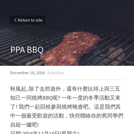
Return to site
PPA BBQ
December 10, 2016
·
Activities
秋風起, 除了去郊遊外，還有什麼比得上與三五
知己一同燒烤BBQ呢? 一年一度的冬季活動又來
了! 我們一起回校參與燒烤晚會吧。這是我們其
中一個最受歡迎的活動，快些聯絡你的舊同學們
自組一爐吧!
日期:2016年12月10日(星期六)