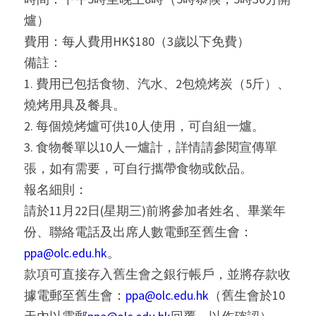
爐）
費用：每人費用HK$180（3歲以下免費）
備註：
1. 費用已包括食物、汽水、2包燒烤炭（5斤）、
燒烤用具及餐具。
2. 每個燒烤爐可供10人使用，可自組一爐。
3. 食物餐單以10人一爐計，詳情請參閱宣傳單
張，如有需要，可自行攜帶食物或飲品。
報名細則：
請於11月22日(星期三)前將參加者姓名、畢業年
份、聯絡電話及出席人數電郵至舊生會：
ppa@olc.edu.hk
。
款項可直接存入舊生會之銀行帳戶，並將存款收
據電郵至舊生會：
ppa@olc.edu.hk
（舊生會於10