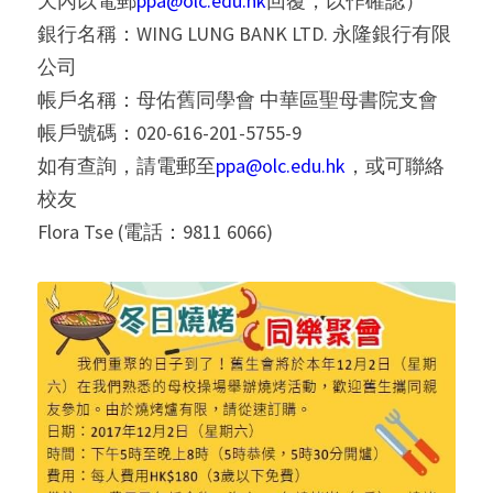
天內以電郵
ppa@olc.edu.hk
回覆，以作確認）
銀行名稱：WING LUNG BANK LTD. 永隆銀行有限
公司
帳戶名稱：母佑舊同學會 中華區聖母書院支會
帳戶號碼：020-616-201-5755-9
如有查詢，請電郵至
ppa@olc.edu.hk
，或可聯絡
校友
Flora Tse (電話：9811 6066)