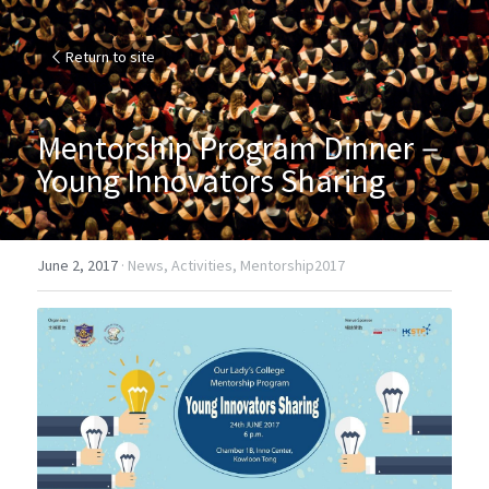
Return to site
Mentorship Program Dinner－
Young Innovators Sharing
June 2, 2017
·
News,
Activities,
Mentorship2017