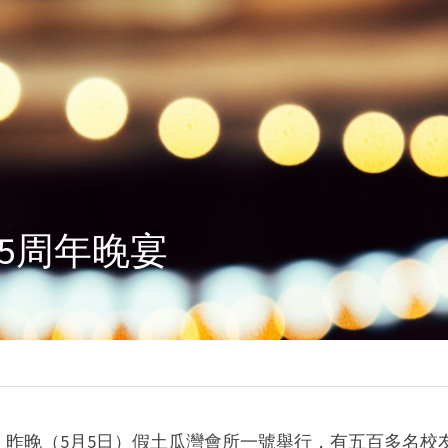
5周年晚宴
，昨晚（5月5日）假土瓜灣會所一號舉行，有五百多名校