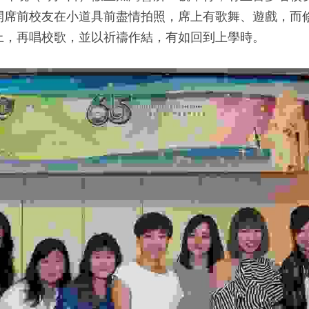
開席前校友在小道具前盡情拍照，席上有歌舞、遊戲，而
上，再唱校歌，並以祈禱作結，有如回到上學時。