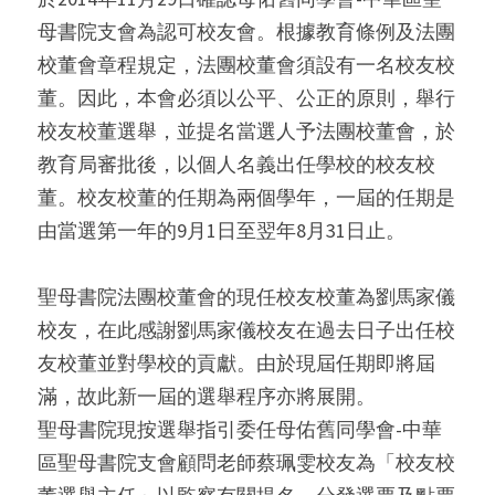
母書院支會為認可校友會。根據教育條例及法團
校董會章程規定，法團校董會須設有一名校友校
董。因此，本會必須以公平、公正的原則，舉行
校友校董選舉，並提名當選人予法團校董會，於
教育局審批後，以個人名義出任學校的校友校
董。校友校董的任期為兩個學年，一屆的任期是
由當選第一年的9月1日至翌年8月31日止。
聖母書院法團校董會的現任校友校董為劉馬家儀
校友，在此感謝劉馬家儀校友在過去日子出任校
友校董並對學校的貢獻。由於現屆任期即將屆
滿，故此新一屆的選舉程序亦將展開。
聖母書院現按選舉指引委任母佑舊同學會-中華
區聖母書院支會顧問老師蔡珮雯校友為「校友校