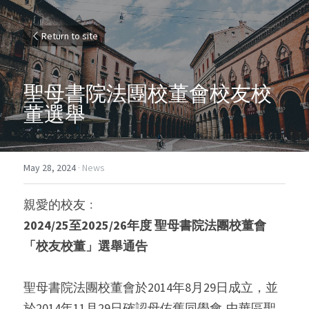
Return to site
聖母書院法團校董會校友校
董選舉
May 28, 2024
·
News
親愛的校友﹕
2024/25
至
2025/26
年度
聖母書院
法團校董會
「校友校董」選舉通告
聖母書院法團校董會於2014年8月29日成立，並
於2014年11月29日確認母佑舊同學會-中華區聖