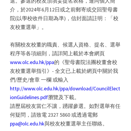
選。參選的校友須填妥提名表格，連同個人簡
介，於2024年6月12日或之前郵寄或交回聖母書
院(以學校收件日期為準)，信封面請註明：「校
友校董選舉」。
有關校友校董的職責、候選人資格、提名、選舉
程序等各項細則，請詳閱上載於本會網頁
www.olc.edu.hk/ppa
的《聖母書院法團校董會校
友校董選舉指引》- 全文已上載於網頁中關於我
們/歷史/會章 一欄 或輸入
http://www.olc.edu.hk/ppa/download/CouncilElect
ionGuidelines.pdf
瀏覽及下載。
請歷屆校友當仁不讓，踴躍參選。如對選舉有任
何疑問，請致電 2327 5860 或透過電郵
ppa@olc.edu.hk
與校友校董選舉主任聯絡。