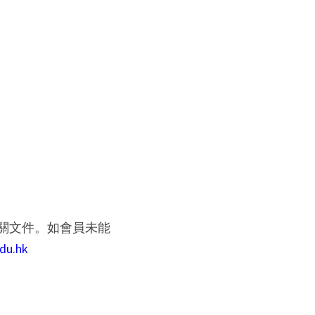
之相 關文件。如會員未能
du.hk