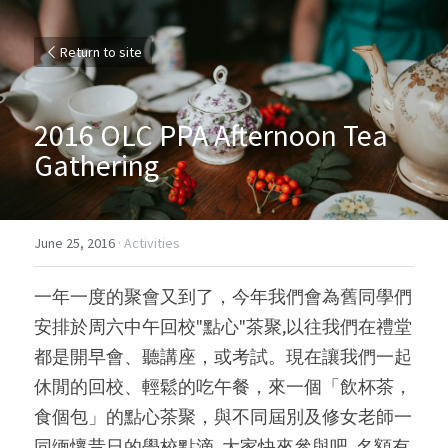
Return to site
2016 OLC PPA Afternoon Tea 
Gathering
June 25, 2016
·
Activities
一年一度的聚會又到了，今年我們會為舊同學們
安排於周六中午回校"點心"茶聚,以往我們在禮堂
都是開早會、聽講座，或考試。現在讓我們一起
休閒的回校、輕鬆的吃午餐，來一個「飲杯茶，
食個包」的點心茶聚，與不同屆別及修女老師一
同缅懷昔日的學校點滴, 大家快來參與吧, 名額有